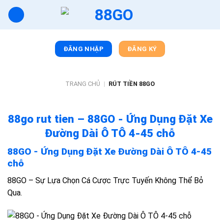
Chuyển
đến
nội
dung
ĐĂNG NHẬP
ĐĂNG KÝ
TRANG CHỦ
|
RÚT TIỀN 88GO
88go rut tien – 88GO - Ứng Dụng Đặt Xe
Đường Dài Ô TÔ 4-45 chỗ
88GO - Ứng Dụng Đặt Xe Đường Dài Ô TÔ 4-45
chỗ
88GO – Sự Lựa Chọn Cá Cược Trực Tuyến Không Thể Bỏ
Qua.