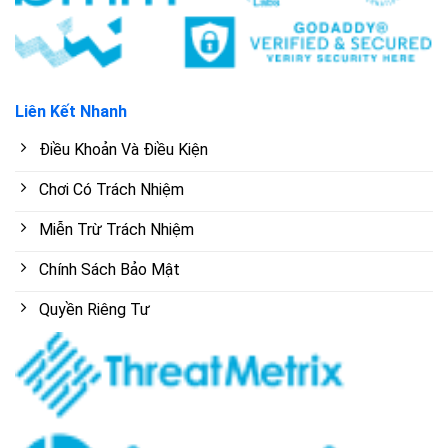
Liên Kết Nhanh
Điều Khoản Và Điều Kiện
Chơi Có Trách Nhiệm
Miễn Trừ Trách Nhiệm
Chính Sách Bảo Mật
Quyền Riêng Tư