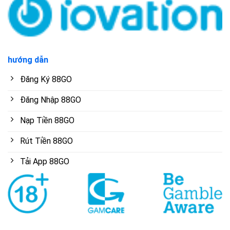
hướng dẫn
Đăng Ký 88GO
Đăng Nhập 88GO
Nạp Tiền 88GO
Rút Tiền 88GO
Tải App 88GO