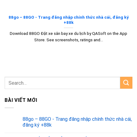
88go – 88GO - Trang đăng nhập chính thức nhà cái, đăng ký
+88k
Download 88GO Đặt xe sân bay xe du lịch by QASoft on the App
Store. See screenshots, ratings and...
BÀI VIẾT MỚI
88go – 88GO - Trang đăng nhập chính thức nhà cái,
đăng ký +88k