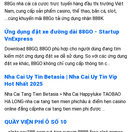
88Go nhà cái cá cược trực tuyến hàng đầu thị trường Việt
Nam, cung cấp sản phẩm casino, thể thao, bắn cá, slot,
....cùng khuyến mãi 88Go tải ứng dụng nhận 888K.
Ứng dụng đặt xe đường dài 88GO - Startup
VnExpress
Download 88GO, 88GO phù hợp cho người dùng đang tìm
kiếm một ứng dụng đặt xe dễ sử dụng. So với các ứng dụng
đặt xe khác, 88GO không chỉ cung cấp thông tin c...
Nha Cai Uy Tin Betasia | Nha Cai Uy Tin Vip
Hot Nhất 2025
Nha Cai Tang Tien Betasia > Nha Cai Happyluke TAOBAO
HẠ LONG-nha cai tang tien mien phichâu á: điểm hẹn casino
online đẳng cấpnha cai tang tien mien phi được ...
QUẦY VIỆN PHÍ Ô SỐ 10