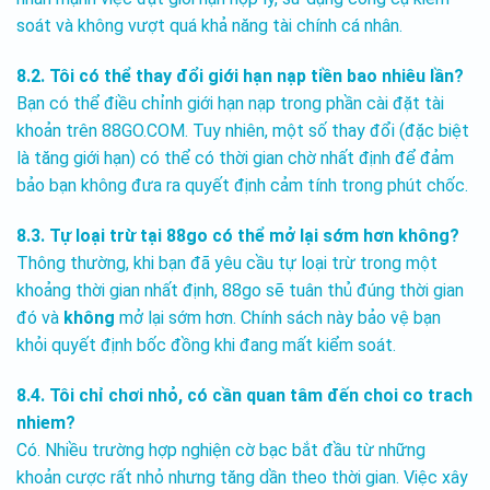
soát và không vượt quá khả năng tài chính cá nhân.
8.2. Tôi có thể thay đổi giới hạn nạp tiền bao nhiêu lần?
Bạn có thể điều chỉnh giới hạn nạp trong phần cài đặt tài
khoản trên 88GO.COM. Tuy nhiên, một số thay đổi (đặc biệt
là tăng giới hạn) có thể có thời gian chờ nhất định để đảm
bảo bạn không đưa ra quyết định cảm tính trong phút chốc.
8.3. Tự loại trừ tại 88go có thể mở lại sớm hơn không?
Thông thường, khi bạn đã yêu cầu tự loại trừ trong một
khoảng thời gian nhất định, 88go sẽ tuân thủ đúng thời gian
đó và
không
mở lại sớm hơn. Chính sách này bảo vệ bạn
khỏi quyết định bốc đồng khi đang mất kiểm soát.
8.4. Tôi chỉ chơi nhỏ, có cần quan tâm đến choi co trach
nhiem?
Có. Nhiều trường hợp nghiện cờ bạc bắt đầu từ những
khoản cược rất nhỏ nhưng tăng dần theo thời gian. Việc xây