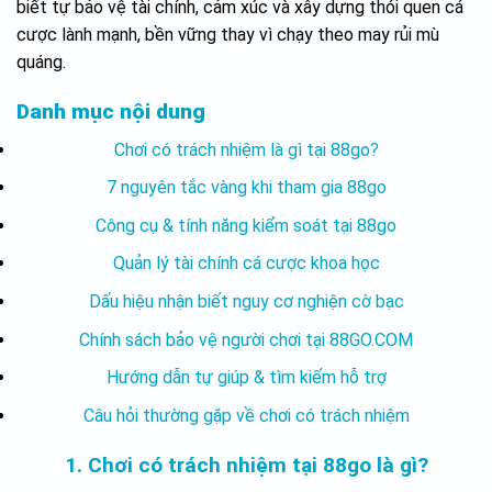
biết tự bảo vệ tài chính, cảm xúc và xây dựng thói quen cá
cược lành mạnh, bền vững thay vì chạy theo may rủi mù
quáng.
Danh mục nội dung
Chơi có trách nhiệm là gì tại 88go?
7 nguyên tắc vàng khi tham gia 88go
Công cụ & tính năng kiểm soát tại 88go
Quản lý tài chính cá cược khoa học
Dấu hiệu nhận biết nguy cơ nghiện cờ bạc
Chính sách bảo vệ người chơi tại 88GO.COM
Hướng dẫn tự giúp & tìm kiếm hỗ trợ
Câu hỏi thường gặp về chơi có trách nhiệm
1. Chơi có trách nhiệm tại 88go là gì?