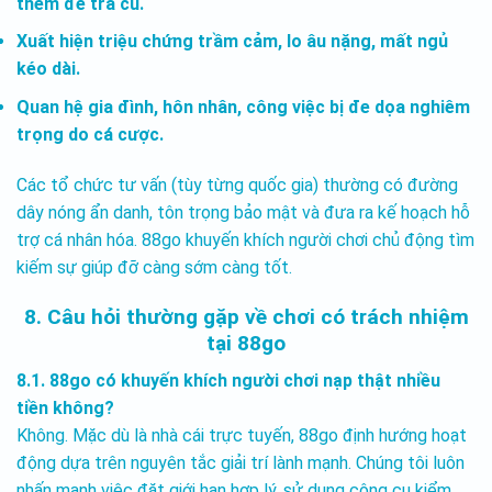
thêm để trả cũ.
Xuất hiện triệu chứng trầm cảm, lo âu nặng, mất ngủ
kéo dài.
Quan hệ gia đình, hôn nhân, công việc bị đe dọa nghiêm
trọng do cá cược.
Các tổ chức tư vấn (tùy từng quốc gia) thường có đường
dây nóng ẩn danh, tôn trọng bảo mật và đưa ra kế hoạch hỗ
trợ cá nhân hóa. 88go khuyến khích người chơi chủ động tìm
kiếm sự giúp đỡ càng sớm càng tốt.
8. Câu hỏi thường gặp về chơi có trách nhiệm
tại 88go
8.1. 88go có khuyến khích người chơi nạp thật nhiều
tiền không?
Không. Mặc dù là nhà cái trực tuyến, 88go định hướng hoạt
động dựa trên nguyên tắc giải trí lành mạnh. Chúng tôi luôn
nhấn mạnh việc đặt giới hạn hợp lý, sử dụng công cụ kiểm