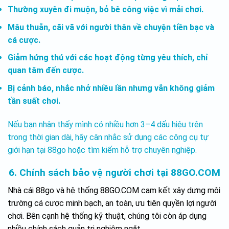
Thường xuyên đi muộn, bỏ bê công việc vì mải chơi.
Mâu thuẫn, cãi vã với người thân về chuyện tiền bạc và
cá cược.
Giảm hứng thú với các hoạt động từng yêu thích, chỉ
quan tâm đến cược.
Bị cảnh báo, nhắc nhở nhiều lần nhưng vẫn không giảm
tần suất chơi.
Nếu bạn nhận thấy mình có nhiều hơn 3–4 dấu hiệu trên
trong thời gian dài, hãy cân nhắc sử dụng các công cụ tự
giới hạn tại 88go hoặc tìm kiếm hỗ trợ chuyên nghiệp.
6. Chính sách bảo vệ người chơi tại 88GO.COM
Nhà cái 88go và hệ thống 88GO.COM cam kết xây dựng môi
trường cá cược minh bạch, an toàn, ưu tiên quyền lợi người
chơi. Bên cạnh hệ thống kỹ thuật, chúng tôi còn áp dụng
nhiều chính sách quản trị nghiêm ngặt.