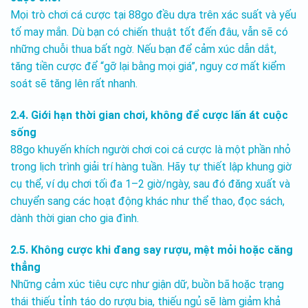
Mọi trò chơi cá cược tại 88go đều dựa trên xác suất và yếu
tố may mắn. Dù bạn có chiến thuật tốt đến đâu, vẫn sẽ có
những chuỗi thua bất ngờ. Nếu bạn để cảm xúc dẫn dắt,
tăng tiền cược để “gỡ lại bằng mọi giá”, nguy cơ mất kiểm
soát sẽ tăng lên rất nhanh.
2.4. Giới hạn thời gian chơi, không để cược lấn át cuộc
sống
88go khuyến khích người chơi coi cá cược là một phần nhỏ
trong lịch trình giải trí hàng tuần. Hãy tự thiết lập khung giờ
cụ thể, ví dụ chơi tối đa 1–2 giờ/ngày, sau đó đăng xuất và
chuyển sang các hoạt động khác như thể thao, đọc sách,
dành thời gian cho gia đình.
2.5. Không cược khi đang say rượu, mệt mỏi hoặc căng
thẳng
Những cảm xúc tiêu cực như giận dữ, buồn bã hoặc trạng
thái thiếu tỉnh táo do rượu bia, thiếu ngủ sẽ làm giảm khả