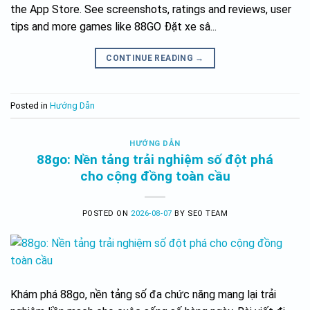
the App Store. See screenshots, ratings and reviews, user
tips and more games like 88GO Đặt xe sâ...
CONTINUE READING
→
Posted in
Hướng Dẫn
HƯỚNG DẪN
88go: Nền tảng trải nghiệm số đột phá
cho cộng đồng toàn cầu
POSTED ON
2026-08-07
BY
SEO TEAM
Khám phá 88go, nền tảng số đa chức năng mang lại trải