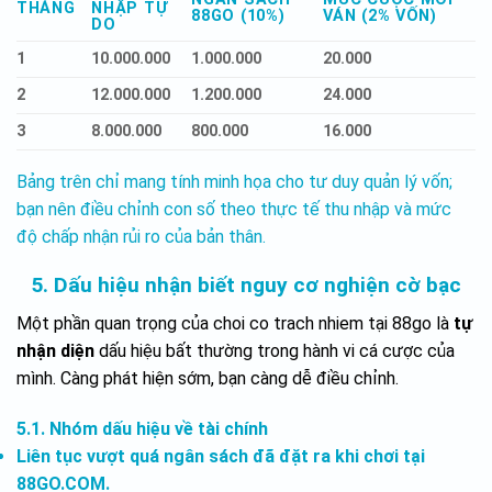
THÁNG
NHẬP TỰ
88GO (10%)
VÁN (2% VỐN)
DO
1
10.000.000
1.000.000
20.000
2
12.000.000
1.200.000
24.000
3
8.000.000
800.000
16.000
Bảng trên chỉ mang tính minh họa cho tư duy quản lý vốn;
bạn nên điều chỉnh con số theo thực tế thu nhập và mức
độ chấp nhận rủi ro của bản thân.
5. Dấu hiệu nhận biết nguy cơ nghiện cờ bạc
Một phần quan trọng của choi co trach nhiem tại 88go là
tự
nhận diện
dấu hiệu bất thường trong hành vi cá cược của
mình. Càng phát hiện sớm, bạn càng dễ điều chỉnh.
5.1. Nhóm dấu hiệu về tài chính
Liên tục vượt quá ngân sách đã đặt ra khi chơi tại
88GO.COM.