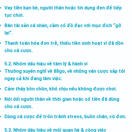
Vay tiền bạn bè, người thân hoặc tín dụng đen để tiếp
tục chơi.
Bán tài sản cá nhân, cầm cố đồ đạc với mục đích “gỡ
lại”.
Thanh toán hóa đơn trễ, thiếu tiền sinh hoạt vì đã dồn
cho cá cược.
5.2. Nhóm dấu hiệu về tâm lý & hành vi
Thường xuyên nghĩ về 88go, về những ván cược sắp tới
ngay cả khi đang làm việc.
Cảm thấy bồn chồn, khó chịu nếu không được chơi.
Nói dối người thân về thời gian hoặc số tiền đã dùng
cho cá cược.
Dùng cá cược để trốn tránh stress, buồn chán, cô đơn.
5.3. Nhóm dấu hiệu về mối quan hệ & công việc