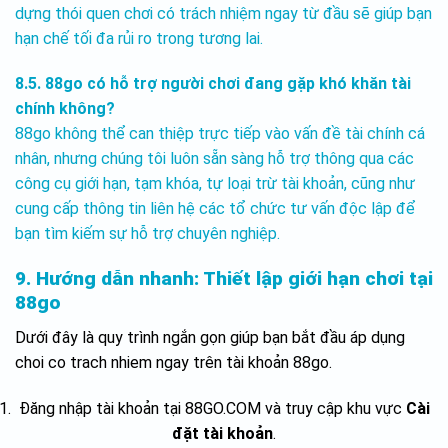
dựng thói quen chơi có trách nhiệm ngay từ đầu sẽ giúp bạn
hạn chế tối đa rủi ro trong tương lai.
8.5. 88go có hỗ trợ người chơi đang gặp khó khăn tài
chính không?
88go không thể can thiệp trực tiếp vào vấn đề tài chính cá
nhân, nhưng chúng tôi luôn sẵn sàng hỗ trợ thông qua các
công cụ giới hạn, tạm khóa, tự loại trừ tài khoản, cũng như
cung cấp thông tin liên hệ các tổ chức tư vấn độc lập để
bạn tìm kiếm sự hỗ trợ chuyên nghiệp.
9. Hướng dẫn nhanh: Thiết lập giới hạn chơi tại
88go
Dưới đây là quy trình ngắn gọn giúp bạn bắt đầu áp dụng
choi co trach nhiem ngay trên tài khoản 88go.
Đăng nhập tài khoản tại 88GO.COM và truy cập khu vực
Cài
đặt tài khoản
.