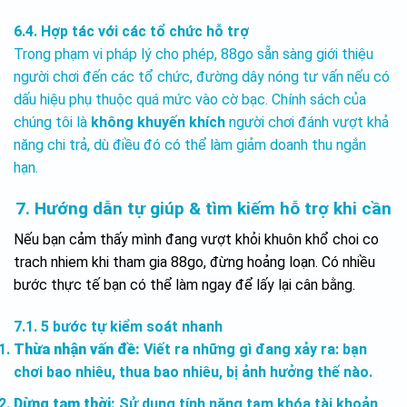
6.4. Hợp tác với các tổ chức hỗ trợ
Trong phạm vi pháp lý cho phép, 88go sẵn sàng giới thiệu
người chơi đến các tổ chức, đường dây nóng tư vấn nếu có
dấu hiệu phụ thuộc quá mức vào cờ bạc. Chính sách của
chúng tôi là
không khuyến khích
người chơi đánh vượt khả
năng chi trả, dù điều đó có thể làm giảm doanh thu ngắn
hạn.
7. Hướng dẫn tự giúp & tìm kiếm hỗ trợ khi cần
Nếu bạn cảm thấy mình đang vượt khỏi khuôn khổ choi co
trach nhiem khi tham gia 88go, đừng hoảng loạn. Có nhiều
bước thực tế bạn có thể làm ngay để lấy lại cân bằng.
7.1. 5 bước tự kiểm soát nhanh
Thừa nhận vấn đề:
Viết ra những gì đang xảy ra: bạn
chơi bao nhiêu, thua bao nhiêu, bị ảnh hưởng thế nào.
Dừng tạm thời:
Sử dụng tính năng tạm khóa tài khoản