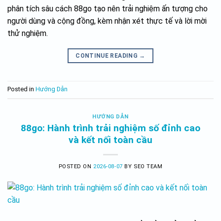
phân tích sâu cách 88go tạo nên trải nghiệm ấn tượng cho
người dùng và cộng đồng, kèm nhận xét thực tế và lời mời
thử nghiệm.
CONTINUE READING
→
Posted in
Hướng Dẫn
HƯỚNG DẪN
88go: Hành trình trải nghiệm số đỉnh cao
và kết nối toàn cầu
POSTED ON
2026-08-07
BY
SEO TEAM