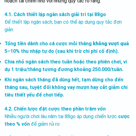
hoạch tài chính nhỏ với những quy tắc rõ ràng.
4.1. Cách thiết lập ngân sách giải trí tại 88go
Để thiết lập ngân sách, bạn có thể áp dụng quy tắc đơn
giản:
Tổng tiền dành cho cá cược mỗi tháng
không vượt quá
5–10% thu nhập tự do (sau khi trừ chi phí cố định).
Chia nhỏ ngân sách theo tuần hoặc theo phiên chơi, ví
dụ 1 triệu/tháng tương đương khoảng 250.000/tuần.
Khi ngân sách tháng đã dùng hết, tạm dừng cho đến
tháng sau, tuyệt đối không vay mượn hay cắt giảm chi
tiêu thiết yếu để chơi tiếp.
4.2. Chiến lược đặt cược theo phần trăm vốn
Nhiều người chơi lâu năm tại 88go áp dụng chiến lược
cược
theo % vốn
để giảm rủi ro: