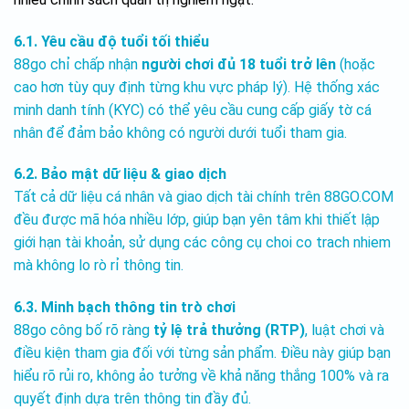
6.1. Yêu cầu độ tuổi tối thiểu
88go chỉ chấp nhận
người chơi đủ 18 tuổi trở lên
(hoặc
cao hơn tùy quy định từng khu vực pháp lý). Hệ thống xác
minh danh tính (KYC) có thể yêu cầu cung cấp giấy tờ cá
nhân để đảm bảo không có người dưới tuổi tham gia.
6.2. Bảo mật dữ liệu & giao dịch
Tất cả dữ liệu cá nhân và giao dịch tài chính trên 88GO.COM
đều được mã hóa nhiều lớp, giúp bạn yên tâm khi thiết lập
giới hạn tài khoản, sử dụng các công cụ choi co trach nhiem
mà không lo rò rỉ thông tin.
6.3. Minh bạch thông tin trò chơi
88go công bố rõ ràng
tỷ lệ trả thưởng (RTP)
, luật chơi và
điều kiện tham gia đối với từng sản phẩm. Điều này giúp bạn
hiểu rõ rủi ro, không ảo tưởng về khả năng thắng 100% và ra
quyết định dựa trên thông tin đầy đủ.