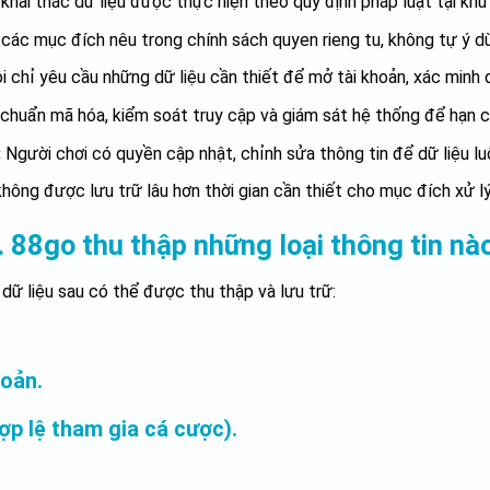
khai thác dữ liệu được thực hiện theo quy định pháp luật tại kh
ác mục đích nêu trong chính sách quyen rieng tu, không tự ý d
 chỉ yêu cầu những dữ liệu cần thiết để mở tài khoản, xác minh d
huẩn mã hóa, kiểm soát truy cập và giám sát hệ thống để hạn chế 
:
Người chơi có quyền cập nhật, chỉnh sửa thông tin để dữ liệu lu
hông được lưu trữ lâu hơn thời gian cần thiết cho mục đích xử lý,
. 88go thu thập những loại thông tin nà
ữ liệu sau có thể được thu thập và lưu trữ:
hoản.
hợp lệ tham gia cá cược).