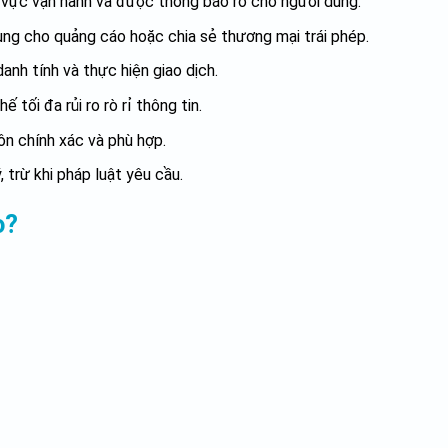
u vực vận hành và được thông báo rõ cho người dùng.
ùng cho quảng cáo hoặc chia sẻ thương mại trái phép.
anh tính và thực hiện giao dịch.
tối đa rủi ro rò rỉ thông tin.
ôn chính xác và phù hợp.
 trừ khi pháp luật yêu cầu.
o?