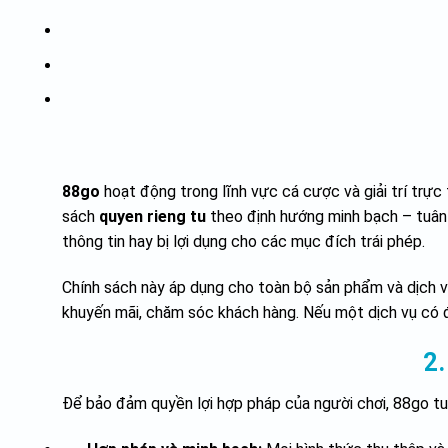
88go
hoạt động trong lĩnh vực cá cược và giải trí trực 
sách
quyen rieng tu
theo định hướng minh bạch – tuân t
thông tin hay bị lợi dụng cho các mục đích trái phép.
Chính sách này áp dụng cho toàn bộ sản phẩm và dịch 
khuyến mãi, chăm sóc khách hàng. Nếu một dịch vụ có đ
2.
Để bảo đảm quyền lợi hợp pháp của người chơi, 88go tuâ