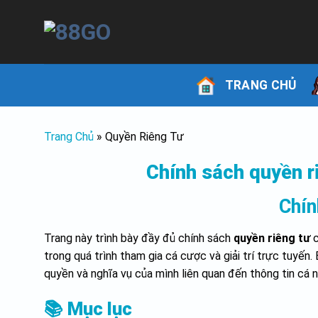
Skip
to
content
TRANG CHỦ
Trang Chủ
»
Quyền Riêng Tư
Chính sách quyền r
Chín
Trang này trình bày đầy đủ chính sách
quyền riêng tư
c
trong quá trình tham gia cá cược và giải trí trực tuyến
quyền và nghĩa vụ của mình liên quan đến thông tin cá 
📚 Mục lục