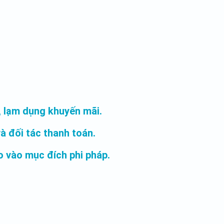
p, lạm dụng khuyến mãi.
à đối tác thanh toán.
o vào mục đích phi pháp.