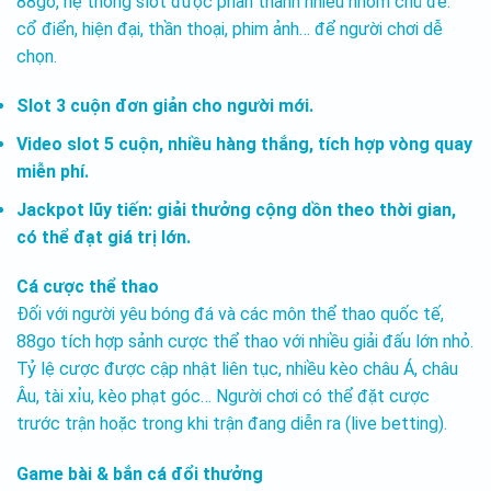
88go, hệ thống slot được phân thành nhiều nhóm chủ đề:
cổ điển, hiện đại, thần thoại, phim ảnh… để người chơi dễ
chọn.
Slot 3 cuộn đơn giản cho người mới.
Video slot 5 cuộn, nhiều hàng thắng, tích hợp vòng quay
miễn phí.
Jackpot lũy tiến: giải thưởng cộng dồn theo thời gian,
có thể đạt giá trị lớn.
Cá cược thể thao
Đối với người yêu bóng đá và các môn thể thao quốc tế,
88go tích hợp sảnh cược thể thao với nhiều giải đấu lớn nhỏ.
Tỷ lệ cược được cập nhật liên tục, nhiều kèo châu Á, châu
Âu, tài xỉu, kèo phạt góc… Người chơi có thể đặt cược
trước trận hoặc trong khi trận đang diễn ra (live betting).
Game bài & bắn cá đổi thưởng