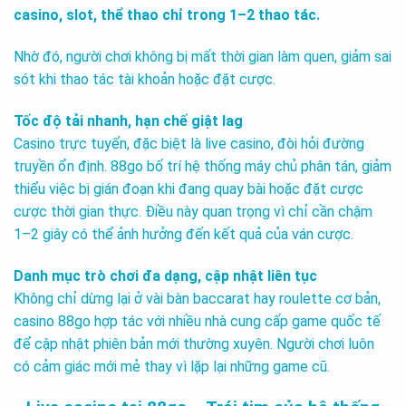
casino, slot, thể thao chỉ trong 1–2 thao tác.
Nhờ đó, người chơi không bị mất thời gian làm quen, giảm sai
sót khi thao tác tài khoản hoặc đặt cược.
Tốc độ tải nhanh, hạn chế giật lag
Casino trực tuyến, đặc biệt là live casino, đòi hỏi đường
truyền ổn định. 88go bố trí hệ thống máy chủ phân tán, giảm
thiểu việc bị gián đoạn khi đang quay bài hoặc đặt cược
cược thời gian thực. Điều này quan trọng vì chỉ cần chậm
1–2 giây có thể ảnh hưởng đến kết quả của ván cược.
Danh mục trò chơi đa dạng, cập nhật liên tục
Không chỉ dừng lại ở vài bàn baccarat hay roulette cơ bản,
casino 88go hợp tác với nhiều nhà cung cấp game quốc tế
để cập nhật phiên bản mới thường xuyên. Người chơi luôn
có cảm giác mới mẻ thay vì lặp lại những game cũ.