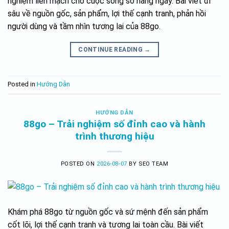
nghiệm liền mạch cho cuộc sống số hàng ngày. Bài viết đi
sâu về nguồn gốc, sản phẩm, lợi thế cạnh tranh, phản hồi
người dùng và tầm nhìn tương lai của 88go.
CONTINUE READING
→
Posted in
Hướng Dẫn
HƯỚNG DẪN
88go – Trải nghiệm số đỉnh cao và hành
trình thương hiệu
POSTED ON
2026-08-07
BY
SEO TEAM
Khám phá 88go từ nguồn gốc và sứ mệnh đến sản phẩm
cốt lõi, lợi thế cạnh tranh và tương lai toàn cầu. Bài viết