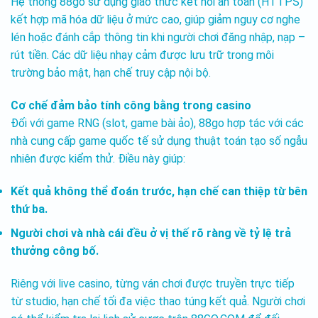
Hệ thống 88go sử dụng giao thức kết nối an toàn (HTTPS)
kết hợp mã hóa dữ liệu ở mức cao, giúp giảm nguy cơ nghe
lén hoặc đánh cắp thông tin khi người chơi đăng nhập, nạp –
rút tiền. Các dữ liệu nhạy cảm được lưu trữ trong môi
trường bảo mật, hạn chế truy cập nội bộ.
Cơ chế đảm bảo tính công bằng trong casino
Đối với game RNG (slot, game bài ảo), 88go hợp tác với các
nhà cung cấp game quốc tế sử dụng thuật toán tạo số ngẫu
nhiên được kiểm thử. Điều này giúp:
Kết quả không thể đoán trước, hạn chế can thiệp từ bên
thứ ba.
Người chơi và nhà cái đều ở vị thế rõ ràng về tỷ lệ trả
thưởng công bố.
Riêng với live casino, từng ván chơi được truyền trực tiếp
từ studio, hạn chế tối đa việc thao túng kết quả. Người chơi