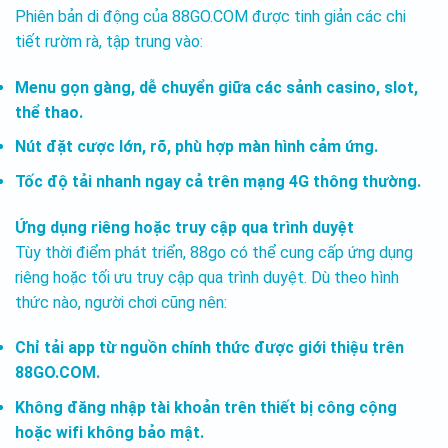
Phiên bản di động của 88GO.COM được tinh giản các chi
tiết rườm rà, tập trung vào:
Menu gọn gàng, dễ chuyển giữa các sảnh casino, slot,
thể thao.
Nút đặt cược lớn, rõ, phù hợp màn hình cảm ứng.
Tốc độ tải nhanh ngay cả trên mạng 4G thông thường.
Ứng dụng riêng hoặc truy cập qua trình duyệt
Tùy thời điểm phát triển, 88go có thể cung cấp ứng dụng
riêng hoặc tối ưu truy cập qua trình duyệt. Dù theo hình
thức nào, người chơi cũng nên:
Chỉ tải app từ nguồn chính thức được giới thiệu trên
88GO.COM.
Không đăng nhập tài khoản trên thiết bị công cộng
hoặc wifi không bảo mật.