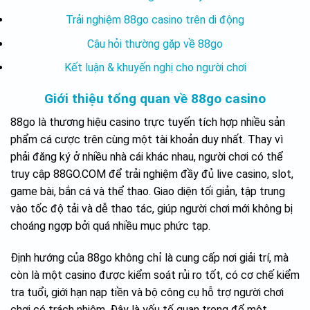
Trải nghiệm 88go casino trên di động
Câu hỏi thường gặp về 88go
Kết luận & khuyến nghị cho người chơi
Giới thiệu tổng quan về 88go casino
88go là thương hiệu casino trực tuyến tích hợp nhiều sản
phẩm cá cược trên cùng một tài khoản duy nhất. Thay vì
phải đăng ký ở nhiều nhà cái khác nhau, người chơi có thể
truy cập 88GO.COM để trải nghiệm đầy đủ live casino, slot,
game bài, bắn cá và thể thao. Giao diện tối giản, tập trung
vào tốc độ tải và dễ thao tác, giúp người chơi mới không bị
choáng ngợp bởi quá nhiều mục phức tạp.
Định hướng của 88go không chỉ là cung cấp nơi giải trí, mà
còn là một casino được kiểm soát rủi ro tốt, có cơ chế kiểm
tra tuổi, giới hạn nạp tiền và bộ công cụ hỗ trợ người chơi
chơi có trách nhiệm. Đây là yếu tố quan trọng để một