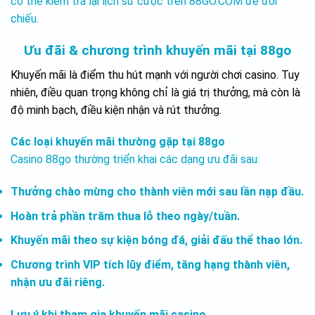
có thể kiểm tra lại lịch sử cược trên 88GO.COM để đối
chiếu.
Ưu đãi & chương trình khuyến mãi tại 88go
Khuyến mãi là điểm thu hút mạnh với người chơi casino. Tuy
nhiên, điều quan trọng không chỉ là giá trị thưởng, mà còn là
độ minh bạch, điều kiện nhận và rút thưởng.
Các loại khuyến mãi thường gặp tại 88go
Casino 88go thường triển khai các dạng ưu đãi sau:
Thưởng chào mừng cho thành viên mới sau lần nạp đầu.
Hoàn trả phần trăm thua lỗ theo ngày/tuần.
Khuyến mãi theo sự kiện bóng đá, giải đấu thể thao lớn.
Chương trình VIP tích lũy điểm, tăng hạng thành viên,
nhận ưu đãi riêng.
Lưu ý khi tham gia khuyến mãi casino