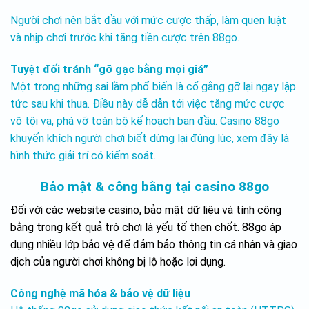
Người chơi nên bắt đầu với mức cược thấp, làm quen luật
và nhịp chơi trước khi tăng tiền cược trên 88go.
Tuyệt đối tránh “gỡ gạc bằng mọi giá”
Một trong những sai lầm phổ biến là cố gắng gỡ lại ngay lập
tức sau khi thua. Điều này dễ dẫn tới việc tăng mức cược
vô tội vạ, phá vỡ toàn bộ kế hoạch ban đầu. Casino 88go
khuyến khích người chơi biết dừng lại đúng lúc, xem đây là
hình thức giải trí có kiểm soát.
Bảo mật & công bằng tại casino 88go
Đối với các website casino, bảo mật dữ liệu và tính công
bằng trong kết quả trò chơi là yếu tố then chốt. 88go áp
dụng nhiều lớp bảo vệ để đảm bảo thông tin cá nhân và giao
dịch của người chơi không bị lộ hoặc lợi dụng.
Công nghệ mã hóa & bảo vệ dữ liệu