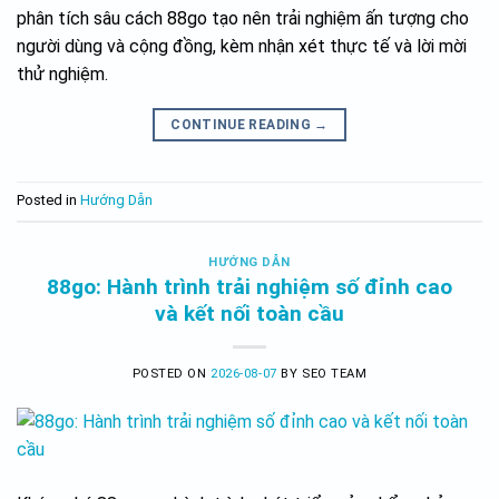
phân tích sâu cách 88go tạo nên trải nghiệm ấn tượng cho
người dùng và cộng đồng, kèm nhận xét thực tế và lời mời
thử nghiệm.
CONTINUE READING
→
Posted in
Hướng Dẫn
HƯỚNG DẪN
88go: Hành trình trải nghiệm số đỉnh cao
và kết nối toàn cầu
POSTED ON
2026-08-07
BY
SEO TEAM