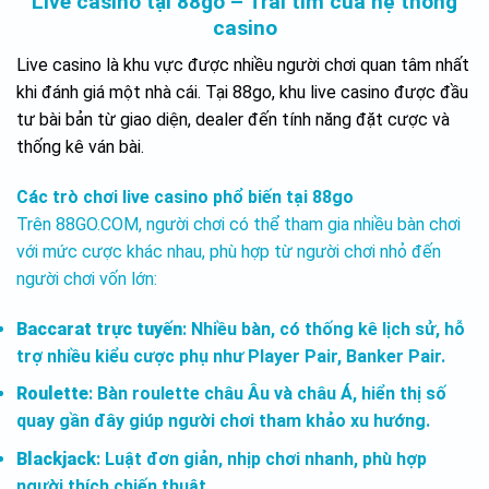
Live casino tại 88go – Trái tim của hệ thống
casino
Live casino là khu vực được nhiều người chơi quan tâm nhất
khi đánh giá một nhà cái. Tại 88go, khu live casino được đầu
tư bài bản từ giao diện, dealer đến tính năng đặt cược và
thống kê ván bài.
Các trò chơi live casino phổ biến tại 88go
Trên 88GO.COM, người chơi có thể tham gia nhiều bàn chơi
với mức cược khác nhau, phù hợp từ người chơi nhỏ đến
người chơi vốn lớn:
Baccarat trực tuyến
: Nhiều bàn, có thống kê lịch sử, hỗ
trợ nhiều kiểu cược phụ như Player Pair, Banker Pair.
Roulette
: Bàn roulette châu Âu và châu Á, hiển thị số
quay gần đây giúp người chơi tham khảo xu hướng.
Blackjack
: Luật đơn giản, nhịp chơi nhanh, phù hợp
người thích chiến thuật.