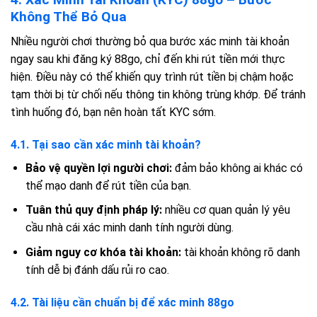
Không Thể Bỏ Qua
Nhiều người chơi thường bỏ qua bước xác minh tài khoản
ngay sau khi đăng ký 88go, chỉ đến khi rút tiền mới thực
hiện. Điều này có thể khiến quy trình rút tiền bị chậm hoặc
tạm thời bị từ chối nếu thông tin không trùng khớp. Để tránh
tình huống đó, bạn nên hoàn tất KYC sớm.
4.1. Tại sao cần xác minh tài khoản?
Bảo vệ quyền lợi người chơi:
đảm bảo không ai khác có
thể mạo danh để rút tiền của bạn.
Tuân thủ quy định pháp lý:
nhiều cơ quan quản lý yêu
cầu nhà cái xác minh danh tính người dùng.
Giảm nguy cơ khóa tài khoản:
tài khoản không rõ danh
tính dễ bị đánh dấu rủi ro cao.
4.2. Tài liệu cần chuẩn bị để xác minh 88go