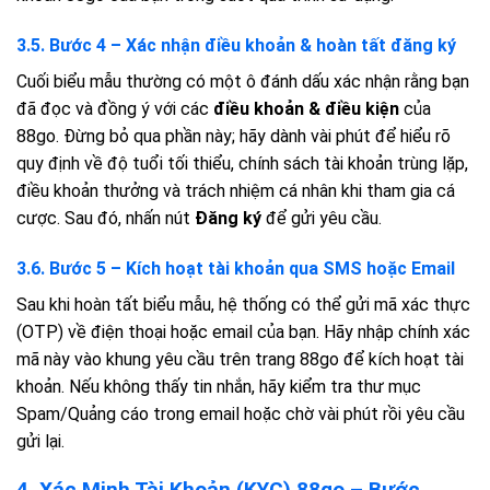
3.5. Bước 4 – Xác nhận điều khoản & hoàn tất đăng ký
Cuối biểu mẫu thường có một ô đánh dấu xác nhận rằng bạn
đã đọc và đồng ý với các
điều khoản & điều kiện
của
88go. Đừng bỏ qua phần này; hãy dành vài phút để hiểu rõ
quy định về độ tuổi tối thiểu, chính sách tài khoản trùng lặp,
điều khoản thưởng và trách nhiệm cá nhân khi tham gia cá
cược. Sau đó, nhấn nút
Đăng ký
để gửi yêu cầu.
3.6. Bước 5 – Kích hoạt tài khoản qua SMS hoặc Email
Sau khi hoàn tất biểu mẫu, hệ thống có thể gửi mã xác thực
(OTP) về điện thoại hoặc email của bạn. Hãy nhập chính xác
mã này vào khung yêu cầu trên trang 88go để kích hoạt tài
khoản. Nếu không thấy tin nhắn, hãy kiểm tra thư mục
Spam/Quảng cáo trong email hoặc chờ vài phút rồi yêu cầu
gửi lại.
4. Xác Minh Tài Khoản (KYC) 88go – Bước