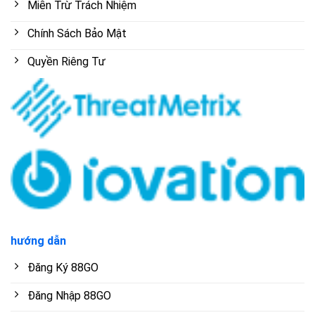
Miễn Trừ Trách Nhiệm
Chính Sách Bảo Mật
Quyền Riêng Tư
hướng dẫn
Đăng Ký 88GO
Đăng Nhập 88GO