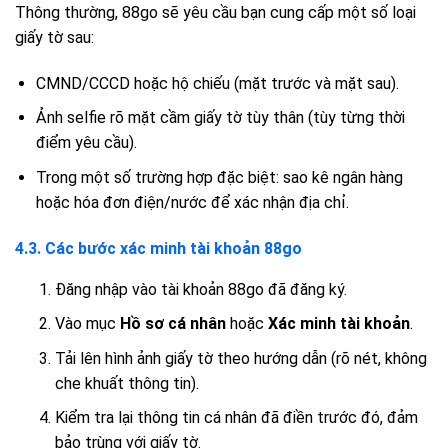
Thông thường, 88go sẽ yêu cầu bạn cung cấp một số loại
giấy tờ sau:
CMND/CCCD hoặc hộ chiếu (mặt trước và mặt sau).
Ảnh selfie rõ mặt cầm giấy tờ tùy thân (tùy từng thời
điểm yêu cầu).
Trong một số trường hợp đặc biệt: sao kê ngân hàng
hoặc hóa đơn điện/nước để xác nhận địa chỉ.
4.3. Các bước xác minh tài khoản 88go
Đăng nhập vào tài khoản 88go đã đăng ký.
Vào mục
Hồ sơ cá nhân
hoặc
Xác minh tài khoản
.
Tải lên hình ảnh giấy tờ theo hướng dẫn (rõ nét, không
che khuất thông tin).
Kiểm tra lại thông tin cá nhân đã điền trước đó, đảm
bảo trùng với giấy tờ.