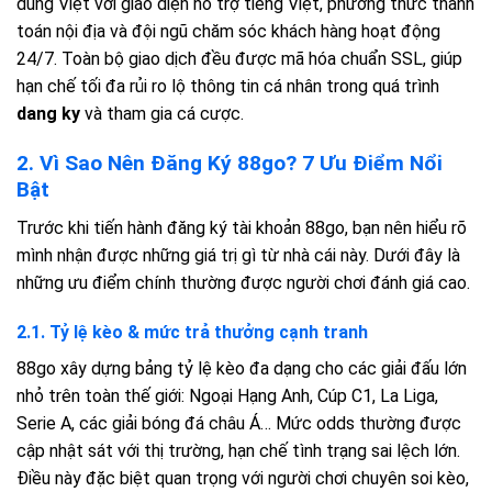
dùng Việt với giao diện hỗ trợ tiếng Việt, phương thức thanh
toán nội địa và đội ngũ chăm sóc khách hàng hoạt động
24/7. Toàn bộ giao dịch đều được mã hóa chuẩn SSL, giúp
hạn chế tối đa rủi ro lộ thông tin cá nhân trong quá trình
dang ky
và tham gia cá cược.
2. Vì Sao Nên Đăng Ký 88go? 7 Ưu Điểm Nổi
Bật
Trước khi tiến hành đăng ký tài khoản 88go, bạn nên hiểu rõ
mình nhận được những giá trị gì từ nhà cái này. Dưới đây là
những ưu điểm chính thường được người chơi đánh giá cao.
2.1. Tỷ lệ kèo & mức trả thưởng cạnh tranh
88go xây dựng bảng tỷ lệ kèo đa dạng cho các giải đấu lớn
nhỏ trên toàn thế giới: Ngoại Hạng Anh, Cúp C1, La Liga,
Serie A, các giải bóng đá châu Á… Mức odds thường được
cập nhật sát với thị trường, hạn chế tình trạng sai lệch lớn.
Điều này đặc biệt quan trọng với người chơi chuyên soi kèo,