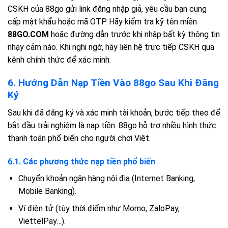
CSKH của 88go gửi link đăng nhập giả, yêu cầu bạn cung
cấp mật khẩu hoặc mã OTP. Hãy kiểm tra kỹ tên miền
88GO.COM
hoặc đường dẫn trước khi nhập bất kỳ thông tin
nhạy cảm nào. Khi nghi ngờ, hãy liên hệ trực tiếp CSKH qua
kênh chính thức để xác minh.
6. Hướng Dẫn Nạp Tiền Vào 88go Sau Khi Đăng
Ký
Sau khi đã đăng ký và xác minh tài khoản, bước tiếp theo để
bắt đầu trải nghiệm là nạp tiền. 88go hỗ trợ nhiều hình thức
thanh toán phổ biến cho người chơi Việt.
6.1. Các phương thức nạp tiền phổ biến
Chuyển khoản ngân hàng nội địa (Internet Banking,
Mobile Banking).
Ví điện tử (tùy thời điểm như Momo, ZaloPay,
ViettelPay…).