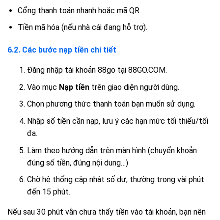
Cổng thanh toán nhanh hoặc mã QR.
Tiền mã hóa (nếu nhà cái đang hỗ trợ).
6.2. Các bước nạp tiền chi tiết
Đăng nhập tài khoản 88go tại 88GO.COM.
Vào mục
Nạp tiền
trên giao diện người dùng.
Chọn phương thức thanh toán bạn muốn sử dụng.
Nhập số tiền cần nạp, lưu ý các hạn mức tối thiểu/tối
đa.
Làm theo hướng dẫn trên màn hình (chuyển khoản
đúng số tiền, đúng nội dung…)
Chờ hệ thống cập nhật số dư, thường trong vài phút
đến 15 phút.
Nếu sau 30 phút vẫn chưa thấy tiền vào tài khoản, bạn nên