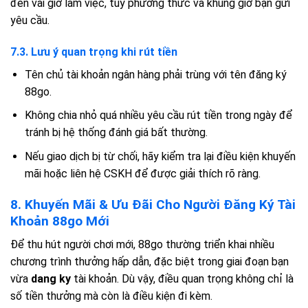
đến vài giờ làm việc, tùy phương thức và khung giờ bạn gửi
yêu cầu.
7.3. Lưu ý quan trọng khi rút tiền
Tên chủ tài khoản ngân hàng phải trùng với tên đăng ký
88go.
Không chia nhỏ quá nhiều yêu cầu rút tiền trong ngày để
tránh bị hệ thống đánh giá bất thường.
Nếu giao dịch bị từ chối, hãy kiểm tra lại điều kiện khuyến
mãi hoặc liên hệ CSKH để được giải thích rõ ràng.
8. Khuyến Mãi & Ưu Đãi Cho Người Đăng Ký Tài
Khoản 88go Mới
Để thu hút người chơi mới, 88go thường triển khai nhiều
chương trình thưởng hấp dẫn, đặc biệt trong giai đoạn bạn
vừa
dang ky
tài khoản. Dù vậy, điều quan trọng không chỉ là
số tiền thưởng mà còn là điều kiện đi kèm.