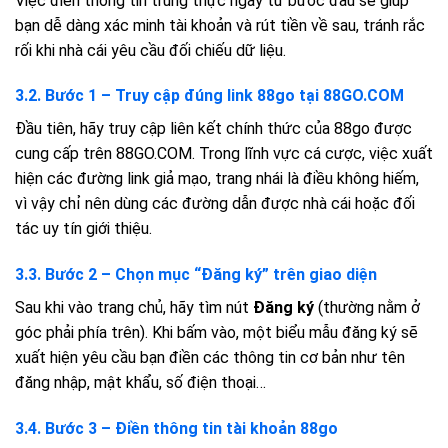
Việc điền thông tin trung thực ngay từ bước đầu sẽ giúp
bạn dễ dàng xác minh tài khoản và rút tiền về sau, tránh rắc
rối khi nhà cái yêu cầu đối chiếu dữ liệu.
3.2. Bước 1 – Truy cập đúng link 88go tại 88GO.COM
Đầu tiên, hãy truy cập liên kết chính thức của 88go được
cung cấp trên 88GO.COM. Trong lĩnh vực cá cược, việc xuất
hiện các đường link giả mạo, trang nhái là điều không hiếm,
vì vậy chỉ nên dùng các đường dẫn được nhà cái hoặc đối
tác uy tín giới thiệu.
3.3. Bước 2 – Chọn mục “Đăng ký” trên giao diện
Sau khi vào trang chủ, hãy tìm nút
Đăng ký
(thường nằm ở
góc phải phía trên). Khi bấm vào, một biểu mẫu đăng ký sẽ
xuất hiện yêu cầu bạn điền các thông tin cơ bản như tên
đăng nhập, mật khẩu, số điện thoại…
3.4. Bước 3 – Điền thông tin tài khoản 88go