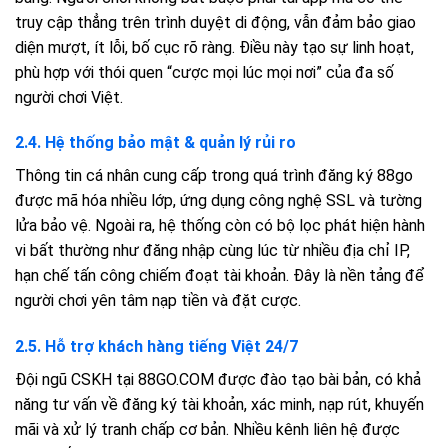
truy cập thẳng trên trình duyệt di động, vẫn đảm bảo giao
diện mượt, ít lỗi, bố cục rõ ràng. Điều này tạo sự linh hoạt,
phù hợp với thói quen “cược mọi lúc mọi nơi” của đa số
người chơi Việt.
2.4. Hệ thống bảo mật & quản lý rủi ro
Thông tin cá nhân cung cấp trong quá trình đăng ký 88go
được mã hóa nhiều lớp, ứng dụng công nghệ SSL và tường
lửa bảo vệ. Ngoài ra, hệ thống còn có bộ lọc phát hiện hành
vi bất thường như đăng nhập cùng lúc từ nhiều địa chỉ IP,
hạn chế tấn công chiếm đoạt tài khoản. Đây là nền tảng để
người chơi yên tâm nạp tiền và đặt cược.
2.5. Hỗ trợ khách hàng tiếng Việt 24/7
Đội ngũ CSKH tại 88GO.COM được đào tạo bài bản, có khả
năng tư vấn về đăng ký tài khoản, xác minh, nạp rút, khuyến
mãi và xử lý tranh chấp cơ bản. Nhiều kênh liên hệ được