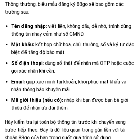
Thông thường, biểu mẫu đăng ký 88go sẽ bao gồm các
trường sau:
Tên đăng nhập:
viết liền, không dấu, dễ nhớ, tránh dùng
thông tin nhạy cảm như số CMND.
Mật khẩu:
kết hợp chữ hoa, chữ thường, số và ký tự đặc
biệt để tăng độ bảo mật.
Số điện thoại:
dùng số thật để nhận mã OTP hoặc cuộc
gọi xác nhận khi cần.
Email:
giúp xác minh tài khoản, khôi phục mật khẩu và
nhận thông báo khuyến mãi.
Mã giới thiệu (nếu có):
nhập khi bạn được bạn bè giới
thiệu để nhận ưu đãi thêm.
Hãy kiểm tra lại toàn bộ thông tin trước khi chuyển sang
bước tiếp theo. Đây là dữ liệu quan trọng gắn liền với tài
khoản 88go của bạn trong suốt quá trình sử dụng.