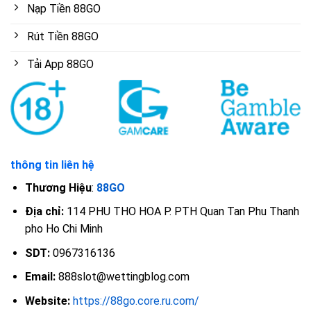
Nạp Tiền 88GO
Rút Tiền 88GO
Tải App 88GO
thông tin liên hệ
Thương Hiệu
:
88GO
Địa chỉ:
114 PHU THO HOA P. PTH Quan Tan Phu Thanh
pho Ho Chi Minh
SDT:
0967316136
Email:
888slot@wettingblog.com
Website:
https://88go.core.ru.com/