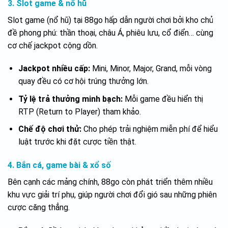
3. Slot game & nổ hũ
Slot game (nổ hũ) tại 88go hấp dẫn người chơi bởi kho chủ
đề phong phú: thần thoại, châu Á, phiêu lưu, cổ điển… cùng
cơ chế jackpot cộng dồn.
Jackpot nhiều cấp:
Mini, Minor, Major, Grand, mỗi vòng
quay đều có cơ hội trúng thưởng lớn.
Tỷ lệ trả thưởng minh bạch:
Mỗi game đều hiển thị
RTP (Return to Player) tham khảo.
Chế độ chơi thử:
Cho phép trải nghiệm miễn phí để hiểu
luật trước khi đặt cược tiền thật.
4. Bắn cá, game bài & xổ số
Bên cạnh các mảng chính, 88go còn phát triển thêm nhiều
khu vực giải trí phụ, giúp người chơi đổi gió sau những phiên
cược căng thẳng.