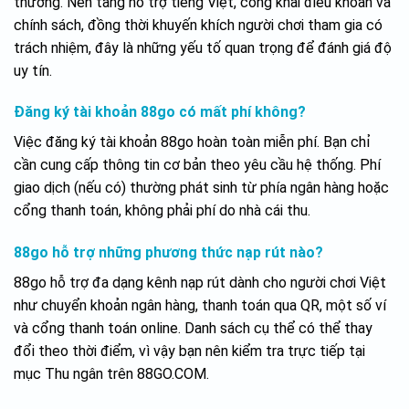
thưởng. Nền tảng hỗ trợ tiếng Việt, công khai điều khoản và
chính sách, đồng thời khuyến khích người chơi tham gia có
trách nhiệm, đây là những yếu tố quan trọng để đánh giá độ
uy tín.
Đăng ký tài khoản 88go có mất phí không?
Việc đăng ký tài khoản 88go hoàn toàn miễn phí. Bạn chỉ
cần cung cấp thông tin cơ bản theo yêu cầu hệ thống. Phí
giao dịch (nếu có) thường phát sinh từ phía ngân hàng hoặc
cổng thanh toán, không phải phí do nhà cái thu.
88go hỗ trợ những phương thức nạp rút nào?
88go hỗ trợ đa dạng kênh nạp rút dành cho người chơi Việt
như chuyển khoản ngân hàng, thanh toán qua QR, một số ví
và cổng thanh toán online. Danh sách cụ thể có thể thay
đổi theo thời điểm, vì vậy bạn nên kiểm tra trực tiếp tại
mục Thu ngân trên 88GO.COM.