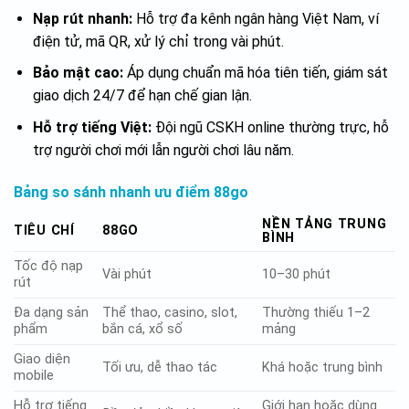
Nạp rút nhanh:
Hỗ trợ đa kênh ngân hàng Việt Nam, ví
điện tử, mã QR, xử lý chỉ trong vài phút.
Bảo mật cao:
Áp dụng chuẩn mã hóa tiên tiến, giám sát
giao dịch 24/7 để hạn chế gian lận.
Hỗ trợ tiếng Việt:
Đội ngũ CSKH online thường trực, hỗ
trợ người chơi mới lẫn người chơi lâu năm.
Bảng so sánh nhanh ưu điểm 88go
NỀN TẢNG TRUNG
TIÊU CHÍ
88GO
BÌNH
Tốc độ nạp
Vài phút
10–30 phút
rút
Đa dạng sản
Thể thao, casino, slot,
Thường thiếu 1–2
phẩm
bắn cá, xổ số
mảng
Giao diện
Tối ưu, dễ thao tác
Khá hoặc trung bình
mobile
Hỗ trợ tiếng
Giới hạn hoặc dùng