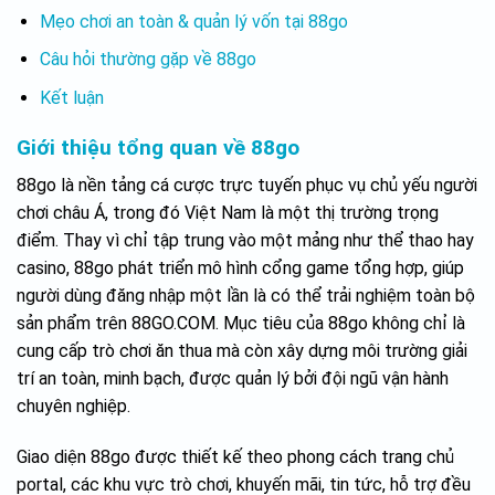
Mẹo chơi an toàn & quản lý vốn tại 88go
Câu hỏi thường gặp về 88go
Kết luận
Giới thiệu tổng quan về 88go
88go là nền tảng cá cược trực tuyến phục vụ chủ yếu người
chơi châu Á, trong đó Việt Nam là một thị trường trọng
điểm. Thay vì chỉ tập trung vào một mảng như thể thao hay
casino, 88go phát triển mô hình cổng game tổng hợp, giúp
người dùng đăng nhập một lần là có thể trải nghiệm toàn bộ
sản phẩm trên 88GO.COM. Mục tiêu của 88go không chỉ là
cung cấp trò chơi ăn thua mà còn xây dựng môi trường giải
trí an toàn, minh bạch, được quản lý bởi đội ngũ vận hành
chuyên nghiệp.
Giao diện 88go được thiết kế theo phong cách trang chủ
portal, các khu vực trò chơi, khuyến mãi, tin tức, hỗ trợ đều