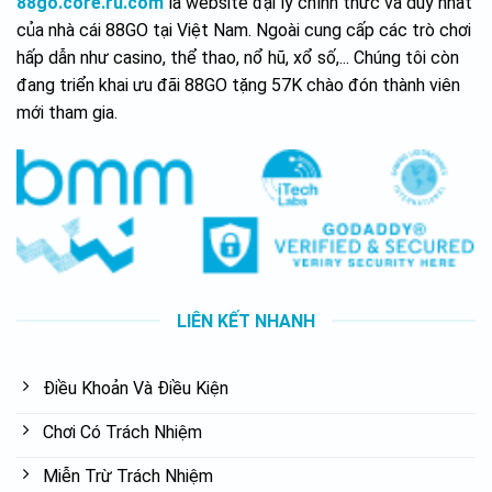
88go.core.ru.com
là website đại lý chính thức và duy nhất
của nhà cái 88GO tại Việt Nam. Ngoài cung cấp các trò chơi
hấp dẫn như casino, thể thao, nổ hũ, xổ số,... Chúng tôi còn
đang triển khai ưu đãi 88GO tặng 57K chào đón thành viên
mới tham gia.
LIÊN KẾT NHANH
Điều Khoản Và Điều Kiện
Chơi Có Trách Nhiệm
Miễn Trừ Trách Nhiệm