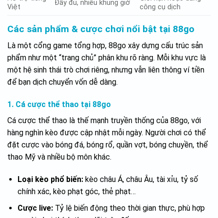
Đầy đủ, nhiều khung giờ
Việt
công cụ dịch
Các sản phẩm & cược chơi nổi bật tại 88go
Là một cổng game tổng hợp, 88go xây dựng cấu trúc sản
phẩm như một “trang chủ” phân khu rõ ràng. Mỗi khu vực là
một hệ sinh thái trò chơi riêng, nhưng vẫn liên thông ví tiền
để bạn dịch chuyển vốn dễ dàng.
1. Cá cược thể thao tại 88go
Cá cược thể thao là thế mạnh truyền thống của 88go, với
hàng nghìn kèo được cập nhật mỗi ngày. Người chơi có thể
đặt cược vào bóng đá, bóng rổ, quần vợt, bóng chuyền, thể
thao Mỹ và nhiều bộ môn khác.
Loại kèo phổ biến:
kèo châu Á, châu Âu, tài xỉu, tỷ số
chính xác, kèo phạt góc, thẻ phạt…
Cược live:
Tỷ lệ biến động theo thời gian thực, phù hợp