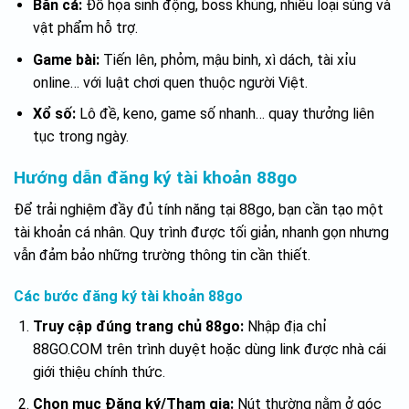
Bắn cá:
Đồ họa sinh động, boss khủng, nhiều loại súng và
vật phẩm hỗ trợ.
Game bài:
Tiến lên, phỏm, mậu binh, xì dách, tài xỉu
online… với luật chơi quen thuộc người Việt.
Xổ số:
Lô đề, keno, game số nhanh… quay thưởng liên
tục trong ngày.
Hướng dẫn đăng ký tài khoản 88go
Để trải nghiệm đầy đủ tính năng tại 88go, bạn cần tạo một
tài khoản cá nhân. Quy trình được tối giản, nhanh gọn nhưng
vẫn đảm bảo những trường thông tin cần thiết.
Các bước đăng ký tài khoản 88go
Truy cập đúng trang chủ 88go:
Nhập địa chỉ
88GO.COM trên trình duyệt hoặc dùng link được nhà cái
giới thiệu chính thức.
Chọn mục Đăng ký/Tham gia:
Nút thường nằm ở góc