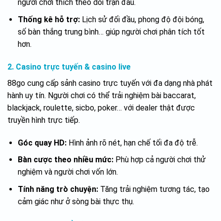
người chơi thích theo dõi trận đấu.
Thống kê hỗ trợ:
Lịch sử đối đầu, phong độ đội bóng,
số bàn thắng trung bình… giúp người chơi phân tích tốt
hơn.
2. Casino trực tuyến & casino live
88go cung cấp sảnh casino trực tuyến với đa dạng nhà phát
hành uy tín. Người chơi có thể trải nghiệm bài baccarat,
blackjack, roulette, sicbo, poker… với dealer thật được
truyền hình trực tiếp.
Góc quay HD:
Hình ảnh rõ nét, hạn chế tối đa độ trễ.
Bàn cược theo nhiều mức:
Phù hợp cả người chơi thử
nghiệm và người chơi vốn lớn.
Tính năng trò chuyện:
Tăng trải nghiệm tương tác, tạo
cảm giác như ở sòng bài thực thụ.