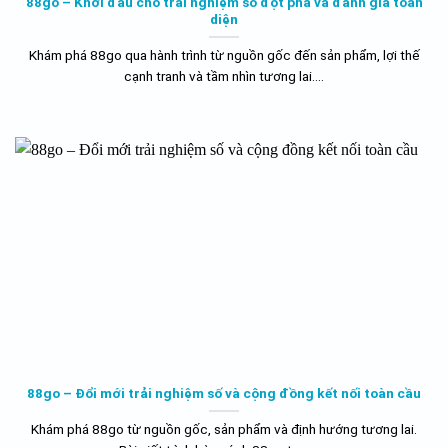
88go – Khởi đầu cho trải nghiệm số đột phá và đánh giá toàn
diện
Khám phá 88go qua hành trình từ nguồn gốc đến sản phẩm, lợi thế
cạnh tranh và tầm nhìn tương lai....
88go – Đổi mới trải nghiệm số và cộng đồng kết nối toàn cầu
Khám phá 88go từ nguồn gốc, sản phẩm và định hướng tương lai.