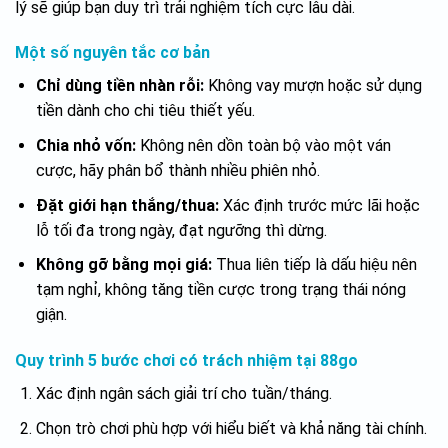
lý sẽ giúp bạn duy trì trải nghiệm tích cực lâu dài.
Một số nguyên tắc cơ bản
Chỉ dùng tiền nhàn rỗi:
Không vay mượn hoặc sử dụng
tiền dành cho chi tiêu thiết yếu.
Chia nhỏ vốn:
Không nên dồn toàn bộ vào một ván
cược, hãy phân bổ thành nhiều phiên nhỏ.
Đặt giới hạn thắng/thua:
Xác định trước mức lãi hoặc
lỗ tối đa trong ngày, đạt ngưỡng thì dừng.
Không gỡ bằng mọi giá:
Thua liên tiếp là dấu hiệu nên
tạm nghỉ, không tăng tiền cược trong trạng thái nóng
giận.
Quy trình 5 bước chơi có trách nhiệm tại 88go
Xác định ngân sách giải trí cho tuần/tháng.
Chọn trò chơi phù hợp với hiểu biết và khả năng tài chính.