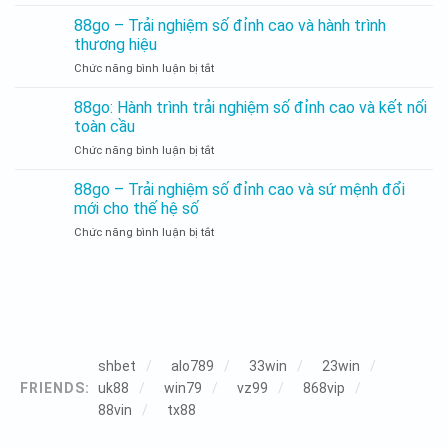
Nền
nhập
tảng
88go – Trải nghiệm số đỉnh cao và hành trình
chính
trải
thức
thương hiệu
nghiệm
nhà
Chức năng bình luận bị tắt
88go
số
cái,
–
đột
đăng
Trải
88go: Hành trình trải nghiệm số đỉnh cao và kết nối
phá
ký
nghiệm
cho
toàn cầu
+88k
số
cộng
Chức năng bình luận bị tắt
88go:
đỉnh
đồng
Hành
cao
toàn
trình
88go – Trải nghiệm số đỉnh cao và sứ mệnh đổi
và
cầu
trải
hành
mới cho thế hệ số
nghiệm
trình
Chức năng bình luận bị tắt
88go
số
thương
–
đỉnh
hiệu
Trải
cao
nghiệm
và
số
kết
đỉnh
nối
cao
toàn
và
cầu
shbet
alo789
33win
23win
sứ
mệnh
FRIENDS:
uk88
win79
vz99
868vip
đổi
88vin
tx88
mới
cho