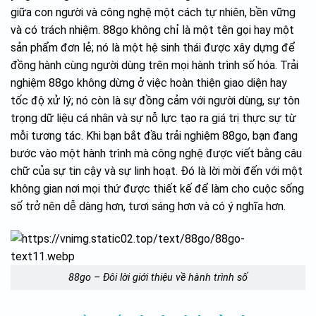
giữa con người và công nghệ một cách tự nhiên, bền vững
và có trách nhiệm. 88go không chỉ là một tên gọi hay một
sản phẩm đơn lẻ; nó là một hệ sinh thái được xây dựng để
đồng hành cùng người dùng trên mọi hành trình số hóa. Trải
nghiệm 88go không dừng ở việc hoàn thiện giao diện hay
tốc độ xử lý; nó còn là sự đồng cảm với người dùng, sự tôn
trọng dữ liệu cá nhân và sự nỗ lực tạo ra giá trị thực sự từ
mỗi tương tác. Khi bạn bắt đầu trải nghiệm 88go, bạn đang
bước vào một hành trình mà công nghệ được viết bằng câu
chữ của sự tin cậy và sự linh hoạt. Đó là lời mời đến với một
không gian nơi mọi thứ được thiết kế để làm cho cuộc sống
số trở nên dễ dàng hơn, tươi sáng hơn và có ý nghĩa hơn.
88go – Đôi lời giới thiệu về hành trình số